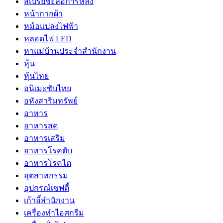
สเปรย์ชะลอการหลั่ง
หน้ากากผ้า
หม้อแปลงไฟฟ้า
หลอดไฟ LED
หาแม่บ้านประจำสำนักงาน
หุ้น
หุ้นไทย
อนิเมะซับไทย
อหังสาริมทรัพย์
อาหาร
อาหารสด
อาหารเสริม
อาหารโรคตับ
อาหารโรคไต
อุตสาหกรรม
อุปกรณ์เซฟตี้
เก้าอี้สำนักงาน
เครื่องทำไอศกรีม