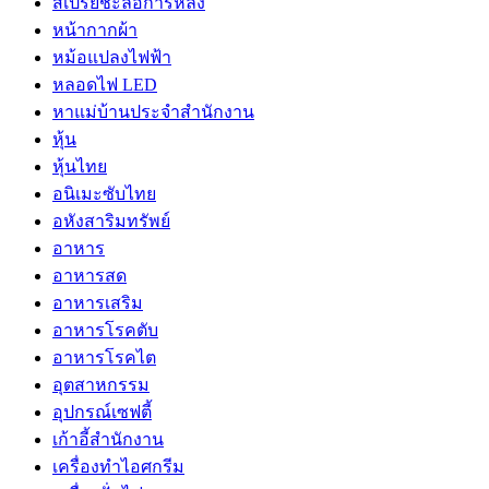
สเปรย์ชะลอการหลั่ง
หน้ากากผ้า
หม้อแปลงไฟฟ้า
หลอดไฟ LED
หาแม่บ้านประจำสำนักงาน
หุ้น
หุ้นไทย
อนิเมะซับไทย
อหังสาริมทรัพย์
อาหาร
อาหารสด
อาหารเสริม
อาหารโรคตับ
อาหารโรคไต
อุตสาหกรรม
อุปกรณ์เซฟตี้
เก้าอี้สำนักงาน
เครื่องทำไอศกรีม