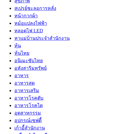
สุขภาพ
สเปรย์ชะลอการหลั่ง
หน้ากากผ้า
หม้อแปลงไฟฟ้า
หลอดไฟ LED
หาแม่บ้านประจำสำนักงาน
หุ้น
หุ้นไทย
อนิเมะซับไทย
อหังสาริมทรัพย์
อาหาร
อาหารสด
อาหารเสริม
อาหารโรคตับ
อาหารโรคไต
อุตสาหกรรม
อุปกรณ์เซฟตี้
เก้าอี้สำนักงาน