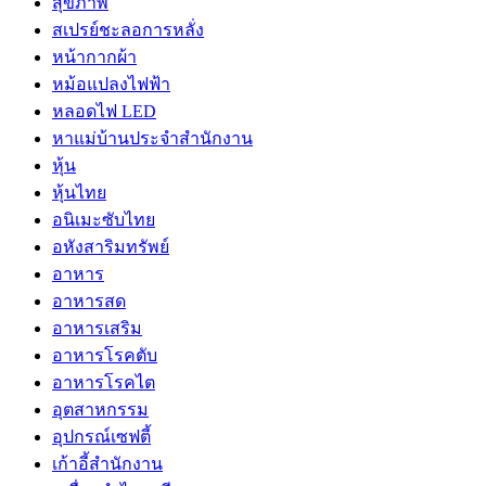
สุขภาพ
สเปรย์ชะลอการหลั่ง
หน้ากากผ้า
หม้อแปลงไฟฟ้า
หลอดไฟ LED
หาแม่บ้านประจำสำนักงาน
หุ้น
หุ้นไทย
อนิเมะซับไทย
อหังสาริมทรัพย์
อาหาร
อาหารสด
อาหารเสริม
อาหารโรคตับ
อาหารโรคไต
อุตสาหกรรม
อุปกรณ์เซฟตี้
เก้าอี้สำนักงาน