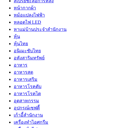
สเปรย์ชะลอการหลั่ง
หน้ากากผ้า
หม้อแปลงไฟฟ้า
หลอดไฟ LED
หาแม่บ้านประจำสำนักงาน
หุ้น
หุ้นไทย
อนิเมะซับไทย
อหังสาริมทรัพย์
อาหาร
อาหารสด
อาหารเสริม
อาหารโรคตับ
อาหารโรคไต
อุตสาหกรรม
อุปกรณ์เซฟตี้
เก้าอี้สำนักงาน
เครื่องทำไอศกรีม