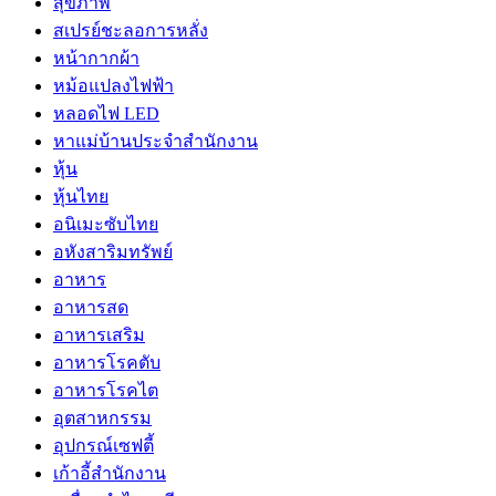
สุขภาพ
สเปรย์ชะลอการหลั่ง
หน้ากากผ้า
หม้อแปลงไฟฟ้า
หลอดไฟ LED
หาแม่บ้านประจำสำนักงาน
หุ้น
หุ้นไทย
อนิเมะซับไทย
อหังสาริมทรัพย์
อาหาร
อาหารสด
อาหารเสริม
อาหารโรคตับ
อาหารโรคไต
อุตสาหกรรม
อุปกรณ์เซฟตี้
เก้าอี้สำนักงาน