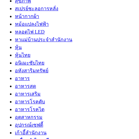
สุขภาพ
สเปรย์ชะลอการหลั่ง
หน้ากากผ้า
หม้อแปลงไฟฟ้า
หลอดไฟ LED
หาแม่บ้านประจำสำนักงาน
หุ้น
หุ้นไทย
อนิเมะซับไทย
อหังสาริมทรัพย์
อาหาร
อาหารสด
อาหารเสริม
อาหารโรคตับ
อาหารโรคไต
อุตสาหกรรม
อุปกรณ์เซฟตี้
เก้าอี้สำนักงาน