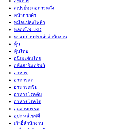
สุขภาพ
สเปรย์ชะลอการหลั่ง
หน้ากากผ้า
หม้อแปลงไฟฟ้า
หลอดไฟ LED
หาแม่บ้านประจำสำนักงาน
หุ้น
หุ้นไทย
อนิเมะซับไทย
อหังสาริมทรัพย์
อาหาร
อาหารสด
อาหารเสริม
อาหารโรคตับ
อาหารโรคไต
อุตสาหกรรม
อุปกรณ์เซฟตี้
เก้าอี้สำนักงาน