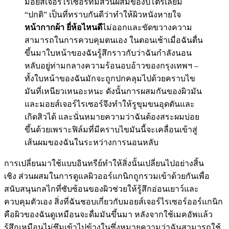
มอยส์เจอร์ไรเซอร์ที่มีส่วนผสมของปิโตรเลียม
“ปกติ” เป็นที่ทราบกันดีว่าทำให้ผิวหนังหายใจ
หน้ากากผ้า ยี่ห้อไหนดี
ไม่ออกและขัดขวางความ
สามารถในการควบคุมตนเอง ในตอนเช้าเมื่อฉันตื่น
ขึ้นมาใบหน้าของฉันรู้สึกราวกับว่าฉันกำลังนอน
หลับอยู่ท่ามกลางความร้อนอบอ้าวของกรุงเทพฯ –
ทั้งใบหน้าของฉันมักจะถูกปกคลุมไปด้วยคราบไข
มันที่เหนียวเหนอะหนะ ดังนั้นการผสมกันของผิวมัน
และมอยส์เจอร์ไรเซอร์จึงทำให้รูขุมขนอุดตันและ
เกิดสิวได้ และนั่นหมายความว่าฉันต้องสระผมบ่อย
ขึ้นด้วยเพราะฟิล์มที่มีคราบไขมันนี้จะเคลื่อนเข้าสู่
เส้นผมของฉันในระหว่างการนอนหลับ
การเปลี่ยนมาใช้แบบอินทรีย์ทำให้สิ่งนั้นเปลี่ยนไปอย่างสิ้น
เชิง ส่วนผสมในการดูแลผิวออร์แกนิกถูกรวมเข้าด้วยกันเพื่อ
สนับสนุนกลไกที่ซับซ้อนของผิวช่วยให้รู้สึกอ่อนเยาว์และ
ควบคุมตัวเอง สิ่งที่ฉันชอบเกี่ยวกับมอยส์เจอร์ไรเซอร์ออร์แกนิก
คือผิวของฉันดูเหมือนจะดื่มมันขึ้นมา หลังจากใช้เมคอัพแล้ว
รู้สึกเหมือนไม่ซึมเข้าไปข้างในซึ่งหมายความว่าฉันสามารถใช้