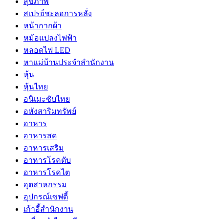
สุขภาพ
สเปรย์ชะลอการหลั่ง
หน้ากากผ้า
หม้อแปลงไฟฟ้า
หลอดไฟ LED
หาแม่บ้านประจำสำนักงาน
หุ้น
หุ้นไทย
อนิเมะซับไทย
อหังสาริมทรัพย์
อาหาร
อาหารสด
อาหารเสริม
อาหารโรคตับ
อาหารโรคไต
อุตสาหกรรม
อุปกรณ์เซฟตี้
เก้าอี้สำนักงาน