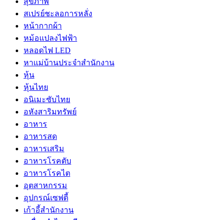
สุขภาพ
สเปรย์ชะลอการหลั่ง
หน้ากากผ้า
หม้อแปลงไฟฟ้า
หลอดไฟ LED
หาแม่บ้านประจำสำนักงาน
หุ้น
หุ้นไทย
อนิเมะซับไทย
อหังสาริมทรัพย์
อาหาร
อาหารสด
อาหารเสริม
อาหารโรคตับ
อาหารโรคไต
อุตสาหกรรม
อุปกรณ์เซฟตี้
เก้าอี้สำนักงาน