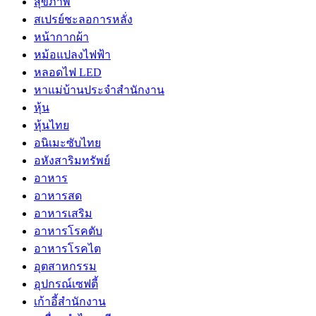
สุขภาพ
สเปรย์ชะลอการหลั่ง
หน้ากากผ้า
หม้อแปลงไฟฟ้า
หลอดไฟ LED
หาแม่บ้านประจำสำนักงาน
หุ้น
หุ้นไทย
อนิเมะซับไทย
อหังสาริมทรัพย์
อาหาร
อาหารสด
อาหารเสริม
อาหารโรคตับ
อาหารโรคไต
อุตสาหกรรม
อุปกรณ์เซฟตี้
เก้าอี้สำนักงาน