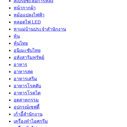
สเปรย์ชะลอการหลั่ง
หน้ากากผ้า
หม้อแปลงไฟฟ้า
หลอดไฟ LED
หาแม่บ้านประจำสำนักงาน
หุ้น
หุ้นไทย
อนิเมะซับไทย
อหังสาริมทรัพย์
อาหาร
อาหารสด
อาหารเสริม
อาหารโรคตับ
อาหารโรคไต
อุตสาหกรรม
อุปกรณ์เซฟตี้
เก้าอี้สำนักงาน
เครื่องทำไอศกรีม