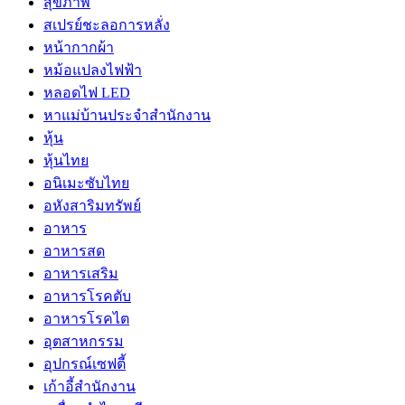
สุขภาพ
สเปรย์ชะลอการหลั่ง
หน้ากากผ้า
หม้อแปลงไฟฟ้า
หลอดไฟ LED
หาแม่บ้านประจำสำนักงาน
หุ้น
หุ้นไทย
อนิเมะซับไทย
อหังสาริมทรัพย์
อาหาร
อาหารสด
อาหารเสริม
อาหารโรคตับ
อาหารโรคไต
อุตสาหกรรม
อุปกรณ์เซฟตี้
เก้าอี้สำนักงาน