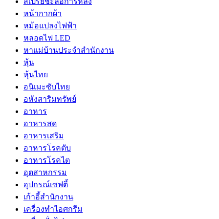
สเปรย์ชะลอการหลั่ง
หน้ากากผ้า
หม้อแปลงไฟฟ้า
หลอดไฟ LED
หาแม่บ้านประจำสำนักงาน
หุ้น
หุ้นไทย
อนิเมะซับไทย
อหังสาริมทรัพย์
อาหาร
อาหารสด
อาหารเสริม
อาหารโรคตับ
อาหารโรคไต
อุตสาหกรรม
อุปกรณ์เซฟตี้
เก้าอี้สำนักงาน
เครื่องทำไอศกรีม