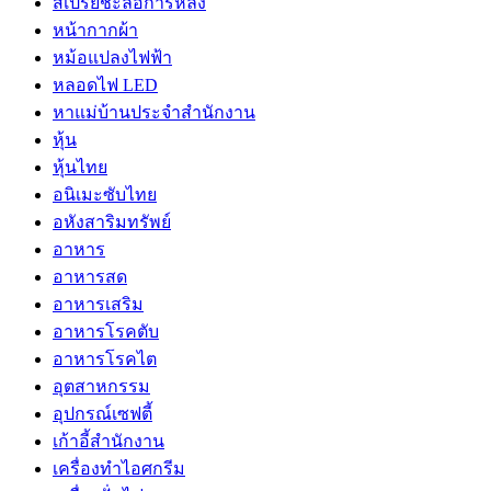
สเปรย์ชะลอการหลั่ง
หน้ากากผ้า
หม้อแปลงไฟฟ้า
หลอดไฟ LED
หาแม่บ้านประจำสำนักงาน
หุ้น
หุ้นไทย
อนิเมะซับไทย
อหังสาริมทรัพย์
อาหาร
อาหารสด
อาหารเสริม
อาหารโรคตับ
อาหารโรคไต
อุตสาหกรรม
อุปกรณ์เซฟตี้
เก้าอี้สำนักงาน
เครื่องทำไอศกรีม