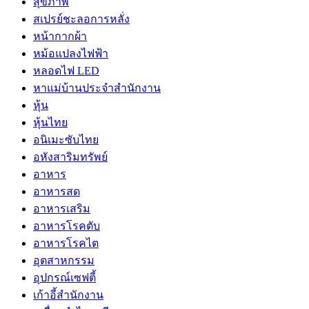
สุขภาพ
สเปรย์ชะลอการหลั่ง
หน้ากากผ้า
หม้อแปลงไฟฟ้า
หลอดไฟ LED
หาแม่บ้านประจำสำนักงาน
หุ้น
หุ้นไทย
อนิเมะซับไทย
อหังสาริมทรัพย์
อาหาร
อาหารสด
อาหารเสริม
อาหารโรคตับ
อาหารโรคไต
อุตสาหกรรม
อุปกรณ์เซฟตี้
เก้าอี้สำนักงาน