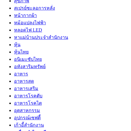
สุขภาพ
สเปรย์ชะลอการหลั่ง
หน้ากากผ้า
หม้อแปลงไฟฟ้า
หลอดไฟ LED
หาแม่บ้านประจำสำนักงาน
หุ้น
หุ้นไทย
อนิเมะซับไทย
อหังสาริมทรัพย์
อาหาร
อาหารสด
อาหารเสริม
อาหารโรคตับ
อาหารโรคไต
อุตสาหกรรม
อุปกรณ์เซฟตี้
เก้าอี้สำนักงาน