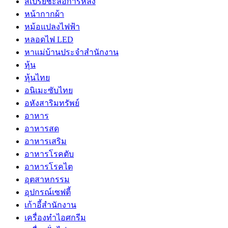
สเปรย์ชะลอการหลั่ง
หน้ากากผ้า
หม้อแปลงไฟฟ้า
หลอดไฟ LED
หาแม่บ้านประจำสำนักงาน
หุ้น
หุ้นไทย
อนิเมะซับไทย
อหังสาริมทรัพย์
อาหาร
อาหารสด
อาหารเสริม
อาหารโรคตับ
อาหารโรคไต
อุตสาหกรรม
อุปกรณ์เซฟตี้
เก้าอี้สำนักงาน
เครื่องทำไอศกรีม