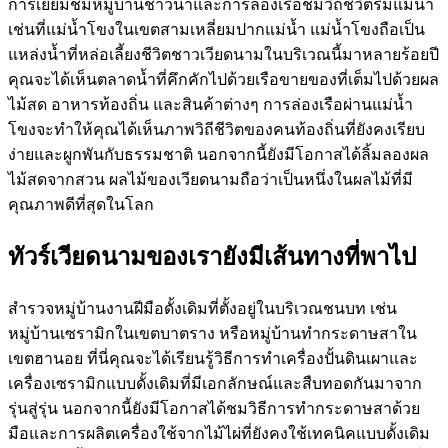
การเยี่ยมชมหมู่บ้านชาวนาและการล่องเรือชมวิถีชีวิตริมแม่น้ำ
เช่นที่แม่น้ำโขงในเขตสามเหลี่ยมปากแม่น้ำ แม่น้ำโขงถือเป็น
แหล่งน้ำที่หล่อเลี้ยงชีวิตชาวเวียดนามในบริเวณนี้มาหลายร้อยปี
คุณจะได้เห็นตลาดน้ำที่คึกคักไปด้วยเรือขายของที่เต็มไปด้วยผล
ไม้สด อาหารท้องถิ่น และสินค้าต่างๆ การล่องเรือผ่านแม่น้ำ
โขงจะทำให้คุณได้เห็นภาพวิถีชีวิตของคนท้องถิ่นที่ยังคงเรียบ
ง่ายและผูกพันกับธรรมชาติ นอกจากนี้ยังมีโอกาสได้ลิ้มลองผล
ไม้สดจากสวน ผลไม้ของเวียดนามถือว่าเป็นหนึ่งในผลไม้ที่มี
คุณภาพดีที่สุดในโลก
ทัวร์เวียดนามของเรายังมีเส้นทางที่พาไป
สำรวจหมู่บ้านงานฝีมือดั้งเดิมที่ตั้งอยู่ในบริเวณชนบท เช่น
หมู่บ้านเซรามิกในเขตบาตราง หรือหมู่บ้านทำกระดาษสาใน
เขตฮานอย ที่นี่คุณจะได้เรียนรู้วิธีการทำเครื่องปั้นดินเผาและ
เครื่องเซรามิกแบบดั้งเดิมที่มีเอกลักษณ์และสืบทอดกันมาจาก
รุ่นสู่รุ่น นอกจากนี้ยังมีโอกาสได้ชมวิธีการทำกระดาษสาด้วย
มือและการผลิตเครื่องใช้จากไม้ไผ่ที่ยังคงใช้เทคนิคแบบดั้งเดิม