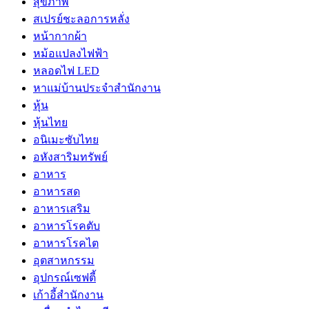
สุขภาพ
สเปรย์ชะลอการหลั่ง
หน้ากากผ้า
หม้อแปลงไฟฟ้า
หลอดไฟ LED
หาแม่บ้านประจำสำนักงาน
หุ้น
หุ้นไทย
อนิเมะซับไทย
อหังสาริมทรัพย์
อาหาร
อาหารสด
อาหารเสริม
อาหารโรคตับ
อาหารโรคไต
อุตสาหกรรม
อุปกรณ์เซฟตี้
เก้าอี้สำนักงาน