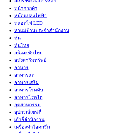
สเปรย์ชะลอการหลั่ง
หน้ากากผ้า
หม้อแปลงไฟฟ้า
หลอดไฟ LED
หาแม่บ้านประจำสำนักงาน
หุ้น
หุ้นไทย
อนิเมะซับไทย
อหังสาริมทรัพย์
อาหาร
อาหารสด
อาหารเสริม
อาหารโรคตับ
อาหารโรคไต
อุตสาหกรรม
อุปกรณ์เซฟตี้
เก้าอี้สำนักงาน
เครื่องทำไอศกรีม