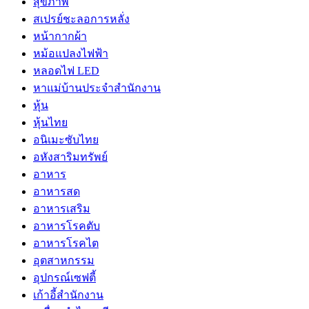
สุขภาพ
สเปรย์ชะลอการหลั่ง
หน้ากากผ้า
หม้อแปลงไฟฟ้า
หลอดไฟ LED
หาแม่บ้านประจำสำนักงาน
หุ้น
หุ้นไทย
อนิเมะซับไทย
อหังสาริมทรัพย์
อาหาร
อาหารสด
อาหารเสริม
อาหารโรคตับ
อาหารโรคไต
อุตสาหกรรม
อุปกรณ์เซฟตี้
เก้าอี้สำนักงาน