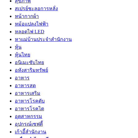
สุขภาพ
สเปรย์ชะลอการหลั่ง
หน้ากากผ้า
หม้อแปลงไฟฟ้า
หลอดไฟ LED
หาแม่บ้านประจำสำนักงาน
หุ้น
หุ้นไทย
อนิเมะซับไทย
อหังสาริมทรัพย์
อาหาร
อาหารสด
อาหารเสริม
อาหารโรคตับ
อาหารโรคไต
อุตสาหกรรม
อุปกรณ์เซฟตี้
เก้าอี้สำนักงาน